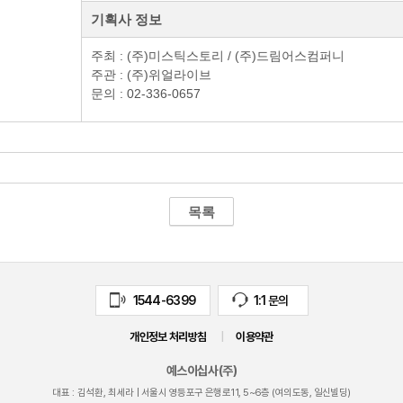
기획사 정보
주최 : (주)미스틱스토리 / (주)드림어스컴퍼니
주관 : (주)위얼라이브
문의 : 02-336-0657
목록
1544-6399
1:1 문의
개인정보 처리방침
|
이용약관
예스이십사(주)
대표 : 김석환, 최세라 |
서울시 영등포구 은행로11, 5~6층 (여의도동, 일신빌딩)