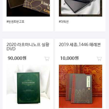
검색
마이티
글로벌
#빈센트반고흐
#더픽션
2020 라흐마니노프 실황
2019 세종,1446 해례본
DVD
90,000원
10,000원