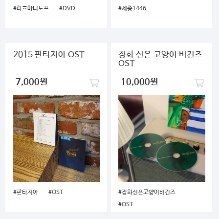
#라흐마니노프
#DVD
#세종1446
2015 판타지아 OST
장화 신은 고양이 비긴즈
OST
7,000원
10,000원
#판타지아
#OST
#장화신은고양이비긴즈
#OST