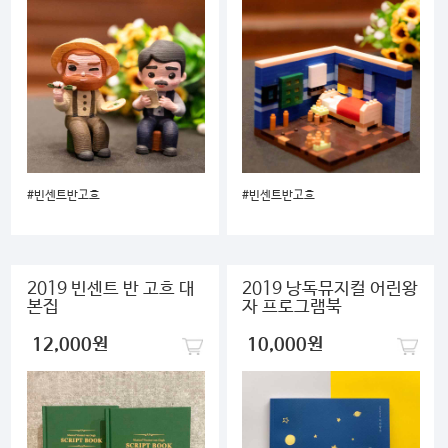
#빈센트반고흐
#빈센트반고흐
2019 빈센트 반 고흐 대
2019 낭독뮤지컬 어린왕
본집
자 프로그램북
12,000원
10,000원