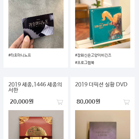
#라흐마니노프
#장화신은고양이비긴즈
#프로그램북
2019 세종,1446 세종의
2019 더픽션 실황 DVD
서한
20,000원
80,000원