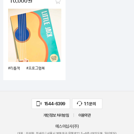
10,000원
#리틀잭
#프로그램북
1544-6399
1:1 문의
개인정보 처리방침
|
이용약관
예스이십사(주)
대표 : 김석환, 최세라 |
서울시 영등포구 은행로11, 5~6층 (여의도동, 일신빌딩)