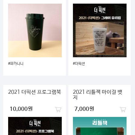
#파가니니
#더픽션
2021 더픽션 프로그램북
2021 리틀잭 마이걸 뱃
지
10,000원
7,000원