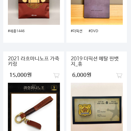
#세종1446
#더픽션
#DVD
2021 라흐마니노프 가죽
2019 더픽션 메탈 핀뱃
키링
지_휴
15,000원
6,000원