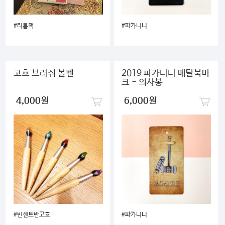
#리틀잭
#파가니니
고흐 브러쉬 볼펜
2019 파가니니 메탈북마
크 - 의사봉
4,000원
6,000원
#빈센트반고흐
#파가니니