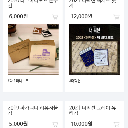
2020 라흐마니노프 손수
2021 더픽션 책세트 뱃
건
지
6,000원
12,000원
#라흐마니노프
#더픽션
2019 파가니니 리유저블
2021 더픽션 그레이 유
컵
리컵
5,000원
10,000원