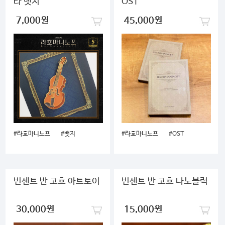
라 뱃지
OST
7,000원
45,000원
#라흐마니노프
#뱃지
#라흐마니노프
#OST
빈센트 반 고흐 아트토이
빈센트 반 고흐 나노블럭
30,000원
15,000원