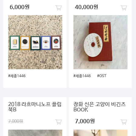
6,000원
40,000원
#세종1446
#세종1446
#OST
2018 라흐마니노프 플립
장화 신은 고양이 비긴즈
북B
BOOK
7,000원
7,000원