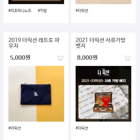
#라흐마니노프
#키링
#더픽션
2019 더픽션 레트로 파
2021 더픽션 서류가방
우치
뱃지
5,000원
8,000원
#더픽션
#더픽션