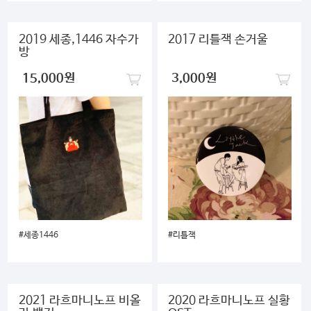
2019 세종,1446 자수가
2017 리틀잭 손거울
방
15,000원
3,000원
#세종1446
#리틀잭
2021 라흐마니노프 비올
2020 라흐마니노프 실황