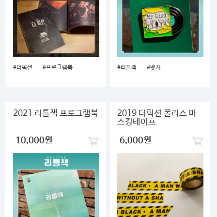
#더픽션
#프로그램북
#리틀잭
#뱃지
2021 리틀잭 프로그램북
2019 더픽션 폴리스 마
스킹테이프
10,000원
6,000원