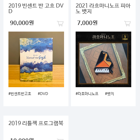
2019 빈센트 반 고흐 DV
2021 라흐마니노프 피아
D
노 뱃지
90,000원
7,000원
#빈센트반고흐
#DVD
#라흐마니노프
#뱃지
2019 리틀잭 프로그램북