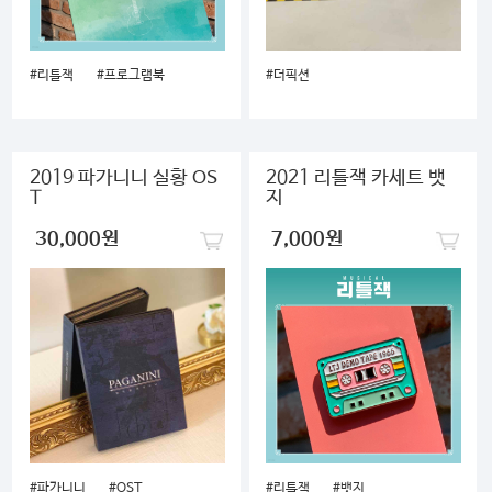
#리틀잭
#프로그램북
#더픽션
2019 파가니니 실황 OS
2021 리틀잭 카세트 뱃
T
지
30,000원
7,000원
#파가니니
#OST
#리틀잭
#뱃지