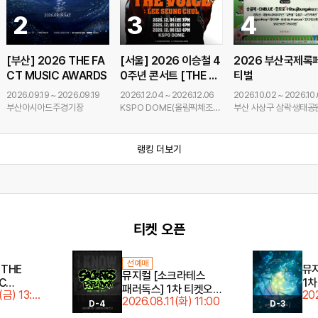
2
3
4
[부산] 2026 THE FA
[서울] 2026 이승철 4
2026 부산국제록
CT MUSIC AWARDS
0주년 콘서트 [THE V
티벌
뮤지
연극
이벤
클래
전시/
가족/
OICE: LEE SEUNG C
2026.09.19 ~ 2026.09.19
2026.12.04 ~ 2026.12.06
2026.10.02 ~ 2026.10
HUL]
부산아시아드주경기장
KSPO DOME(올림픽체조경
부산 사상구 삼락생태공
기장)
랭킹 더보기
티켓 오픈
선예매
 THE
뮤지
뮤지컬 [소크라테스
C
1차
패러독스] 1차 티켓오픈
(금) 13:0
20
차 티켓
2026.08.11(화) 11:00
안내
D-4
D-3