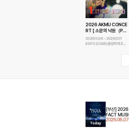
1
2026 AKMU CONCE
RT [ 소문의 낙원（Par
콘서
adise of Rumors）]
2026.10.09 ~ 2026.10.11
KSPO DOME(올림픽체조경
기장)
[부산] 2026
FACT MUSI
2026.08.07
AWARDS 2
Today
0
오픈 안내