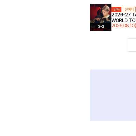
단독
선예매
2026-27 T
WORLD TO
2026.08.10
〈LiMiNaL〉 
D-3
0
티켓 오픈 안