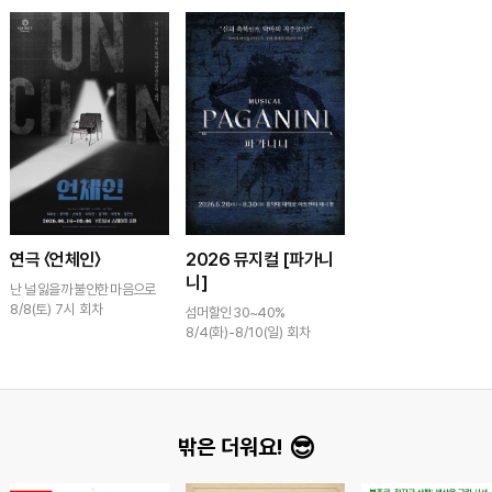
연극 〈언체인〉
2026 뮤지컬 [파가니
니]
난 널 잃을까 불안한 마음으로
살아 50%
8/8(토) 7시 회차
섬머할인 30~40%
8/4(화)-8/10(일) 회차
용
츠
이
밖은 더워요!