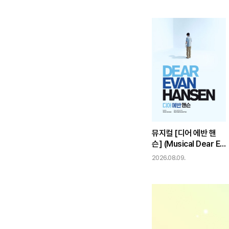
트
뮤지컬 [디어 에반 핸
슨] (Musical Dear Ev
an Hansen)
2026.08.09.