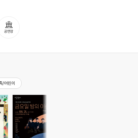
검색
마이티
글로벌
공연장
족/어린이