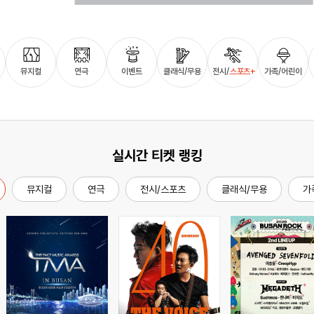
뮤지컬
연극
이벤트
클래식/무용
전시/스포츠+
가족/어린이
실시간 티켓 랭킹
뮤지컬
연극
전시/스포츠
클래식/무용
가