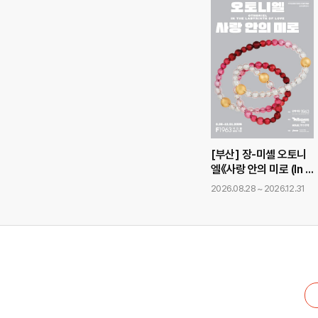
[부산] 장-미셸 오토니
엘《사랑 안의 미로 (In t
he Labyrinth of Lov
2026.08.28 ~ 2026.12.31
e)》