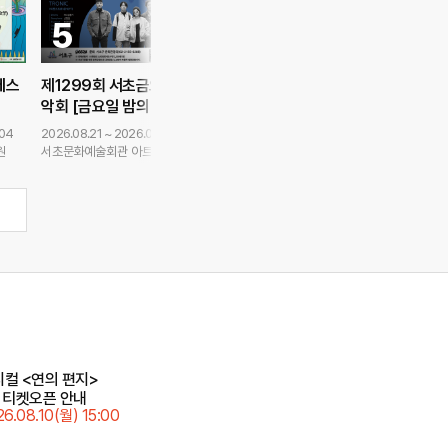
5
6
7
페스
제1299회 서초금요음
그랜드 민트 페스티벌 2
XMF(Xnterst
악회 [금요일 밤의 이중
026
usic Festiva
공연
주 : 리듬과 위트 사이]
.04
2026.08.21 ~ 2026.08.21
2026.10.17 ~ 2026.10.18
2026.10.03 ~ 20
원
서초문화예술회관 아트홀
올림픽공원
파라다이스시티 
컬 <연의 편지>
 티켓오픈 안내
26.08.10(월) 15:00