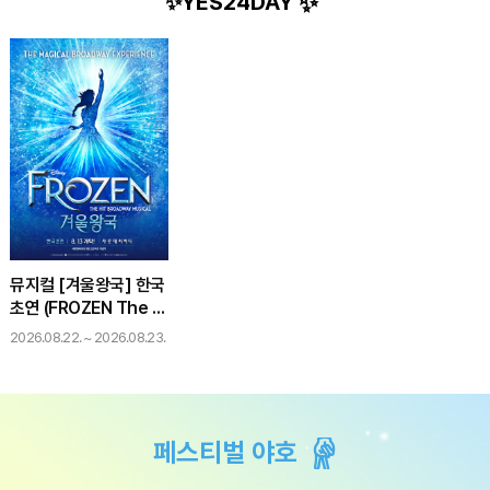
YES24DAY
컬
트
식/무
스포
어린
뮤지컬 [겨울왕국] 한국
초연 (FROZEN The M
usical)
2026.08.22. ~ 2026.08.23.
페스티벌 야호