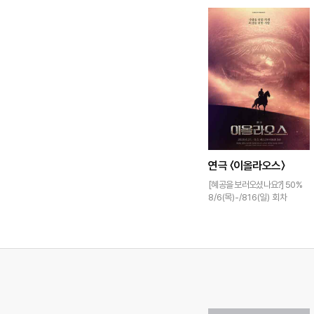
연극 〈이올라오스〉
[혜공을 보러오셨나요?] 50%
8/6(목)-/816(일) 회차