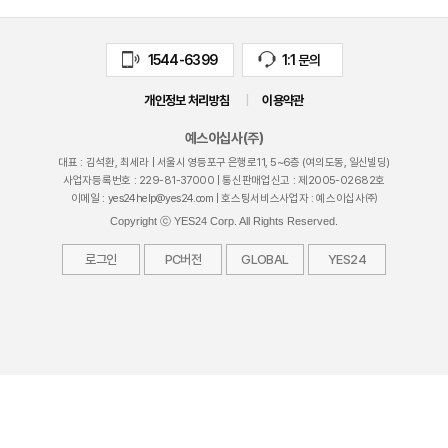
1544-6399
1:1 문의
개인정보 처리방침
|
이용약관
예스이십사(주)
대표 : 김석환, 최세라 |
서울시 영등포구 은행로11, 5~6층 (여의도동, 일신빌딩)
사업자등록번호 :
229-81-37000
| 통신판매업신고 : 제
2005-02682
호
이메일 :
yes24help@yes24.com
| 호스팅서비스사업자 : 예스이십사㈜
Copyright ⓒ YES24 Corp. All Rights Reserved.
로그인
PC버전
GLOBAL
YES24