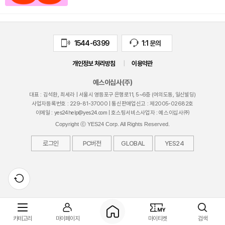
검색
마이티
글로벌
예
1544-6399
1:1 문의
개인정보 처리방침
|
이용약관
예스이십사(주)
대표 : 김석환, 최세라 |
서울시 영등포구 은행로11, 5~6층 (여의도동, 일신빌딩)
사업자등록번호 :
229-81-37000
| 통신판매업신고 : 제
2005-02682
호
이메일 :
yes24help@yes24.com
| 호스팅서비스사업자 : 예스이십사㈜
Copyright ⓒ YES24 Corp. All Rights Reserved.
로그인
PC버전
GLOBAL
YES24
카테고리
마이페이지
마이티켓
검색