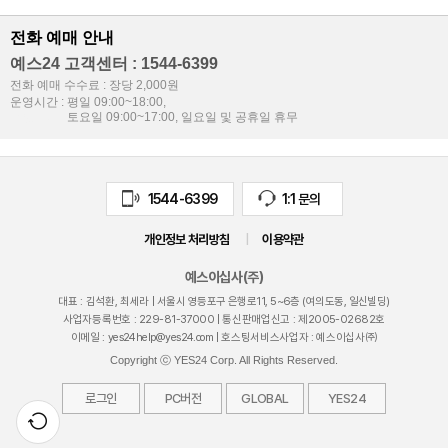
전화 예매 안내
예스24 고객센터 : 1544-6399
검색
마이티
글로벌
예
전화 예매 수수료 : 장당 2,000원
>
운영시간 : 평일 09:00~18:00,
이
운영시간 :
토요일 09:00~17:00, 일요일 및 공휴일 휴무
1544-6399
1:1 문의
개인정보 처리방침
|
이용약관
예스이십사(주)
대표 : 김석환, 최세라 |
서울시 영등포구 은행로11, 5~6층 (여의도동, 일신빌딩)
사업자등록번호 :
229-81-37000
| 통신판매업신고 : 제
2005-02682
호
이메일 :
yes24help@yes24.com
| 호스팅서비스사업자 : 예스이십사㈜
Copyright ⓒ YES24 Corp. All Rights Reserved.
로그인
PC버전
GLOBAL
YES24