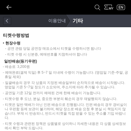
기타
이용안내
티켓수령방법
현장수령
공연 관람 당일 공연장 매표소에서 티켓을 수령하시면 됩니다
티켓 수령 시 신분증, 예매번호를 지참하셔야 합니다
일반배송(등기우편)
배송료: 3,200원
예매완료(결제 익일) 후 5~7 일 이내에 수령이 가능합니다. (영업일 기준-주말, 공
휴일 제외)
일괄배송의 경우 각 상품의 지정된 배송일부터 순차적으로 배송이 시작됩니다.
영업일 기준 5~7일 정도가 소요되며, 주소지에 따라 추가될 수 있습니다.
공연일 기준 12일 전까지 예매된 건에 한해 배송이 가능합니다.
티켓수령 후 도난, 분실, 중요한 부분의 훼손의 경우 재발행되지 않습니다.
티켓은 일반 택배가 아닌 인편 배송으로 진행됩니다. 인편 배송의 경우 경비실이
나 우편함 등에 보관이 불가하며, 해당 장소로 배송 요청 후 분실 시 책임지지 않
습니다. 부재 시 반송되니, 반드시 티켓을 직접 받을 수 있는 주소를 기입 바랍니
다.
티켓 수령과 관련된 정책은 상품별로 상이하니 자세한 내용은 각 상품 상세정보
에서 확인 부탁 드립니다.