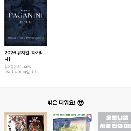
용
츠
이
2026 뮤지컬 [파가니
니]
섬머할인 30~40%
8/4(화)-8/10(일) 회차
밖은 더워요!