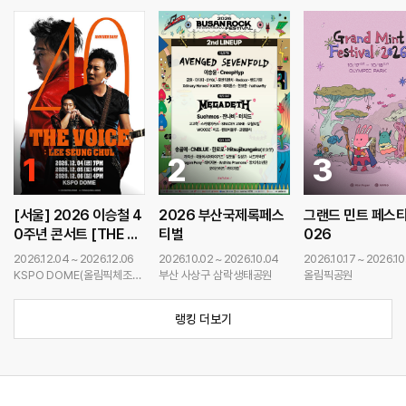
1
2
3
콘서
뮤지
연극
이벤
[서울] 2026 이승철 4
2026 부산국제록페스
그랜드 민트 페스티
0주년 콘서트 [THE V
티벌
026
클래
전시/
가족/
공연
OICE: LEE SEUNG C
2026.12.04 ~ 2026.12.06
2026.10.02 ~ 2026.10.04
2026.10.17 ~ 2026.10
HUL]
KSPO DOME(올림픽체조경
부산 사상구 삼락생태공원
올림픽공원
기장)
랭킹 더보기