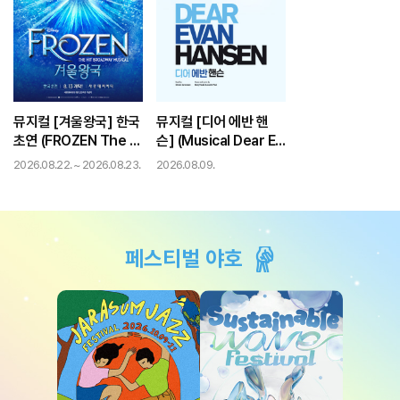
뮤지컬 [겨울왕국] 한국
뮤지컬 [디어 에반 핸
초연 (FROZEN The M
슨] (Musical Dear Ev
usical)
an Hansen)
2026.08.22. ~ 2026.08.23.
2026.08.09.
페스티벌 야호