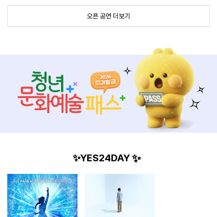
오픈 공연 더보기
트
컬
트
YES24DAY
식/무
스포
어린
장