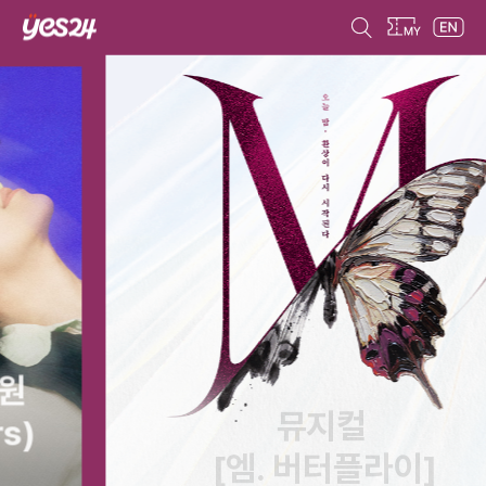
뮤지컬
[엠. 버터플라이]