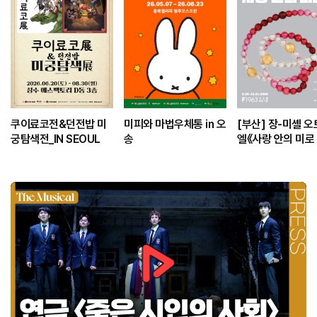
쿠이료코전&던전밥 미
미피와 마법우체통 in 오
[부산] 장-미셸 
궁탐색전_IN SEOUL
송
엘《사랑 안의 미로 (
he La