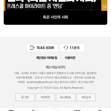
죽은 시인의 사회
1544-6399
1:1 문의
개인정보 처리방침
|
이용약관
예스이십사(주)
대표 : 김석환, 최세라 |
서울시 영등포구 은행로11, 5~6층 (여의도동, 일신빌딩)
사업자등록번호 :
229-81-37000
| 통신판매업신고 : 제
2005-02682
호
이메일 :
yes24help@yes24.com
| 호스팅서비스사업자 : 예스이십사㈜
Copyright ⓒ YES24 Corp. All Rights Reserved.
로그인
PC버전
GLOBAL
YES24