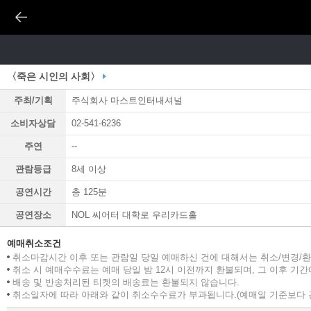
〈죽은 시인의 사회〉
주최/기획
주식회사 마스트인터내셔널
소비자상담
02-541-6236
주연
--
관람등급
8세 이상
공연시간
총 125분
공연장소
NOL 씨어터 대학로 우리카드홀
예매취소조건
취소마감시간 이후 또는 관람일 당일 예매하신 건에 대해서는 취소/변경/
취소 시 예매수수료는 예매 당일 밤 12시 이전까지 환불되며, 그 이후 기
배송 및 반송처리된 티켓의 배송료는 환불되지 않습니다.
취소일자에 따라 아래와 같이 취소수수료가 부과됩니다.(예매일 기준보다 관