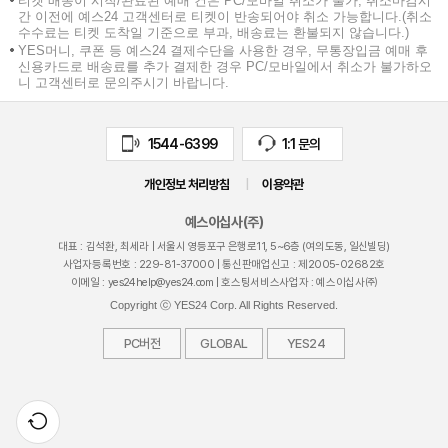
티켓 배송이 시작/완료된 예매 건은 PC/모바일 취소가 불가, 취소마감시
간 이전에 예스24 고객센터로 티켓이 반송되어야 취소 가능합니다.(취소
수수료는 티켓 도착일 기준으로 부과, 배송료는 환불되지 않습니다.)
YES머니, 쿠폰 등 예스24 결제수단을 사용한 경우, 무통장입금 예매 후
신용카드로 배송료를 추가 결제한 경우 PC/모바일에서 취소가 불가하오
니 고객센터로 문의주시기 바랍니다.
1544-6399
1:1 문의
개인정보 처리방침
|
이용약관
예스이십사(주)
대표 : 김석환, 최세라 |
서울시 영등포구 은행로11, 5~6층 (여의도동, 일신빌딩)
사업자등록번호 :
229-81-37000
| 통신판매업신고 : 제
2005-02682
호
이메일 :
yes24help@yes24.com
| 호스팅서비스사업자 : 예스이십사㈜
Copyright ⓒ YES24 Corp. All Rights Reserved.
PC버전
GLOBAL
YES24