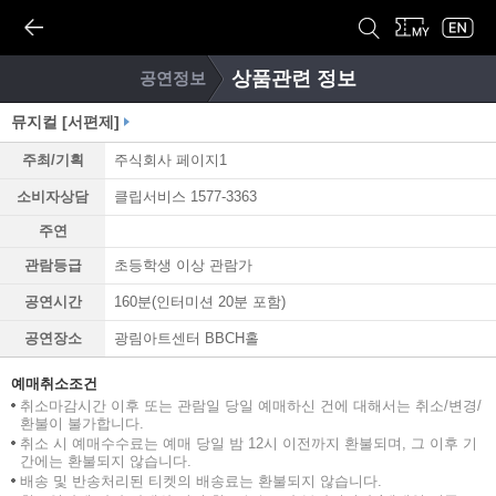
상품관련 정보
공연정보
뮤지컬 [서편제]
주최/기획
주식회사 페이지1
소비자상담
클립서비스 1577-3363
주연
관람등급
초등학생 이상 관람가
공연시간
160분(인터미션 20분 포함)
공연장소
광림아트센터 BBCH홀
예매취소조건
취소마감시간 이후 또는 관람일 당일 예매하신 건에 대해서는 취소/변경/
환불이 불가합니다.
취소 시 예매수수료는 예매 당일 밤 12시 이전까지 환불되며, 그 이후 기
간에는 환불되지 않습니다.
배송 및 반송처리된 티켓의 배송료는 환불되지 않습니다.