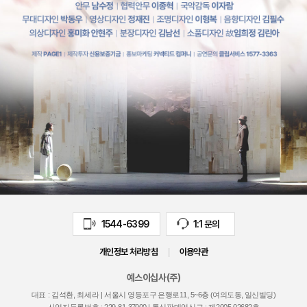
1544-6399
1:1 문의
개인정보 처리방침
|
이용약관
예스이십사(주)
대표 : 김석환, 최세라 |
서울시 영등포구 은행로11, 5~6층 (여의도동, 일신빌딩)
사업자등록번호 :
229-81-37000
| 통신판매업신고 : 제
2005-02682
호