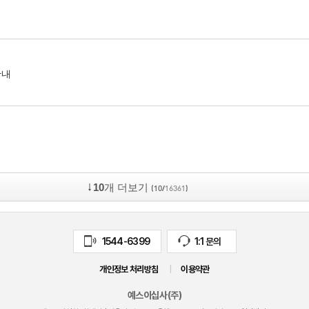
안내
10
개 더보기
(10/
16361
)
1544-6399
1:1 문의
개인정보 처리방침
|
이용약관
예스이십사(주)