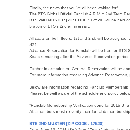
Finally, the news that you’ve all been waiting for!
The BTS Global Official Fanclub A.R.M.Y 2nd Term Fa
BTS 2ND MUSTER [ZIP CODE : 17520]
will be held 
bration of BTS’s 2nd anniversary.
All seats on both floors, 1st and 2nd, will be assigned, 
S24.
Advance Reservation for Fanclub will be free for BTS 
Seats remaining after the Advance Reservation period 
Further information on General Reservation will be an
For more information regarding Advance Reservation, 
Below are information regarding Fanclub Membership Ve
Please, be well aware of the schedule and policy belo
*Fanclub Memebership Verification done for 2015 B
ALL members must re-verify their fan club membership
BTS 2ND MUSTER [ZIP CODE : 17520]
Date: June 13, 2015 (Sat) 2pm / 7pm (2 shows in one 