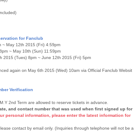
included)
rvation for Fanclub
m ~ May 12th 2015 (Fri) 4:59pm
) 8pm ~ May 10th (Sun) 11:59pm
h 2015 (Tues) 8pm ~ June 12th 2015 (Fri) 5pm
nced again on May 6th 2015 (Wed) 10am via Official Fanclub Websit
er Verification
M.Y 2nd Term are allowed to reserve tickets in advance.
ate, and contact number that was used when first signed up for
r personal information, please enter the latest information for
lease contact by email only. (Inquiries through telephone will not be a