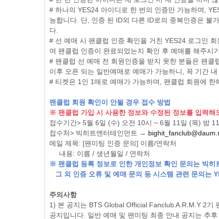
# 하나의 YES24 아이디로 한 번의 인증만 가능하며, 
능합니다. 단, 인증 된 ID외 다른 ID로의 중복인증은 
다.
# 선 예매 시 팬클럽 인증 확인을 거친 YES24 로그인
여 팬클럽 인증이 완료되었는지 확인 후 예매를 해주시기
# 팬클럽 선 예매 전 회원인증을 받지 못한 분들은 팬클
이후 오픈 되는 일반예매로 예매가 가능하니, 꼭 기간 내
# 티켓은 1인 1매로 예매가 가능하며, 팬클럽 회원에 
팬클럽 회원 확인이 안될 경우 접수 방법
※ 팬클럽 가입 시 사용한 정보와 수정된 정보를 입력해
접수기간> 5월 6일 (수) 오전 10시 ~ 6월 11일 (목) 
접수처> 빅히트엔터테인먼트 →
bighit_fanclub@daum.
메일 제목: [팬미팅 인증 문의] 이름/연락처
내용: 이름 / 생년월일 / 연락처
※ 팬클럽 등록 정보로 인한 개인정보 확인 문의는 빅
그 외 인증 오류 및 예매 문의 등 시스템 관련 문의는 Y
주의사항
1) 본 공지는 BTS Global Official Fanclub A.R.M.Y 
공지입니다. 일반 예매 및 팬미팅 최종 안내 공지는 추후