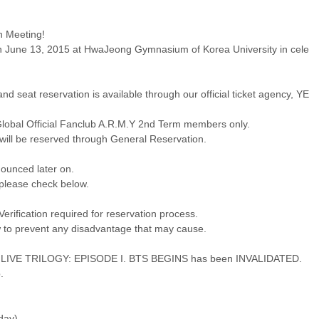
n Meeting!
on June 13, 2015 at HwaJeong Gymnasium of Korea University in cele
and seat reservation is available through our official ticket agency, YE
Global Official Fanclub A.R.M.Y 2nd Term members only.
will be reserved through General Reservation.
nounced later on.
please check below.
rification required for reservation process.
w to prevent any disadvantage that may cause.
TS LIVE TRILOGY: EPISODE I. BTS BEGINS has been INVALIDATED.
.
day)