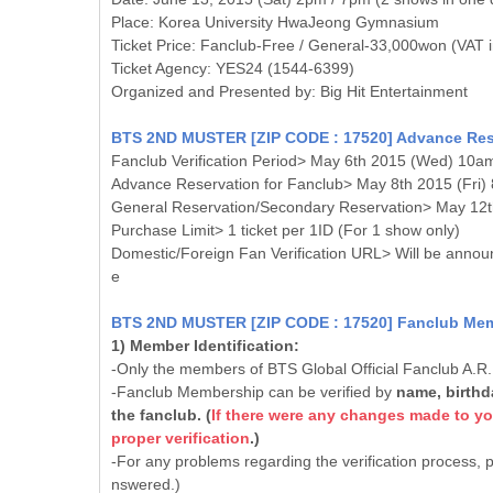
Place: Korea University HwaJeong Gymnasium
Ticket Price: Fanclub-Free / General-33,000won (VAT 
Ticket Agency: YES24 (1544-6399)
Organized and Presented by: Big Hit Entertainment
BTS 2ND MUSTER [ZIP CODE : 17520] Advance Rese
Fanclub Verification Period> May 6th 2015 (Wed) 10a
Advance Reservation for Fanclub> May 8th 2015 (Fri
General Reservation/Secondary Reservation> May 12t
Purchase Limit> 1 ticket per 1ID (For 1 show only)
Domestic/Foreign Fan Verification URL> Will be annou
e
BTS 2ND MUSTER [ZIP CODE : 17520] Fanclub Memb
1) Member Identification:
-Only the members of BTS Global Official Fanclub A.R.
-Fanclub Membership can be verified by
name, birthd
the fanclub. (
If there were any changes made to you
proper verification
.)
-For any problems regarding the verification process, p
nswered.)