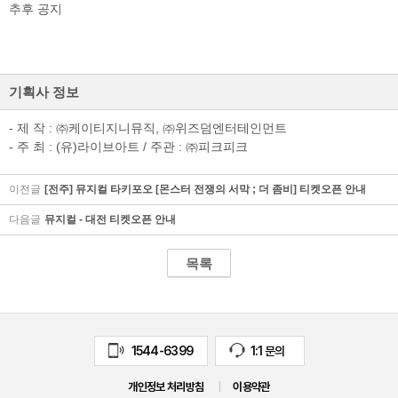
추후 공지
기획사 정보
- 제 작 : ㈜케이티지니뮤직, ㈜위즈덤엔터테인먼트
- 주 최 : (유)라이브아트 / 주관 : ㈜피크피크
켓
스
이전글
[전주] 뮤지컬 타키포오 [몬스터 전쟁의 서막 ; 더 좀비] 티켓오픈 안내
다음글
뮤지컬 - 대전 티켓오픈 안내
목록
1544-6399
1:1 문의
개인정보 처리방침
|
이용약관