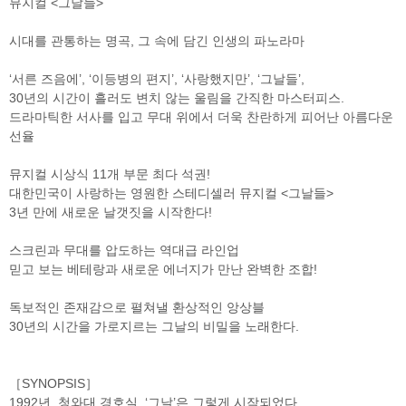
뮤지컬 <그날들>
시대를 관통하는 명곡, 그 속에 담긴 인생의 파노라마
검색
마이티
글로벌
예
‘서른 즈음에’, ‘이등병의 편지’, ‘사랑했지만’, ‘그날들’,
30년의 시간이 흘러도 변치 않는 울림을 간직한 마스터피스.
드라마틱한 서사를 입고 무대 위에서 더욱 찬란하게 피어난 아름다운
선율
뮤지컬 시상식 11개 부문 최다 석권!
대한민국이 사랑하는 영원한 스테디셀러 뮤지컬 <그날들>
3년 만에 새로운 날갯짓을 시작한다!
스크린과 무대를 압도하는 역대급 라인업
믿고 보는 베테랑과 새로운 에너지가 만난 완벽한 조합!
독보적인 존재감으로 펼쳐낼 환상적인 앙상블
30년의 시간을 가로지르는 그날의 비밀을 노래한다.
［SYNOPSIS］
1992년, 청와대 경호실. ‘그날’은 그렇게 시작되었다.