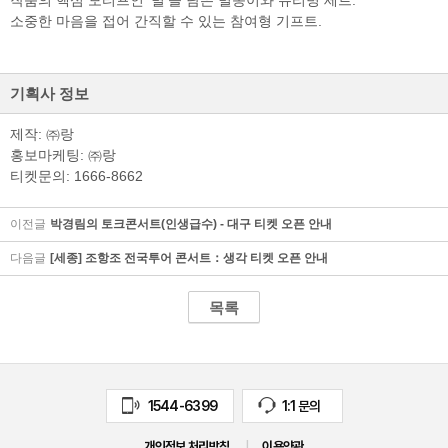
작품의 핵심 모티프인 '별'을 담은 별종이와 유리병 세트.
소중한 마음을 접어 간직할 수 있는 참여형 기프트.
기획사 정보
제작: ㈜랑
홍보마케팅: ㈜랑
티켓문의: 1666-8662
이전글
박경림의 토크콘서트(인생급수) - 대구 티켓 오픈 안내
다음글
[세종] 조항조 전국투어 콘서트：생각 티켓 오픈 안내
목록
1544-6399
1:1 문의
개인정보 처리방침
|
이용약관