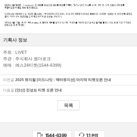
검색
마이티
글로벌
예
기획사 정보
주최 : LIVET
주관 : 주식회사 원더로크
예매 : 예스24티켓(1544-6399)
이전글
2025 뮤지컬 [미드나잇 : 액터뮤지션] 마지막 티켓오픈 안내
다음글
[안산] 진성쑈 티켓 오픈 안내
목록
1544-6399
1:1 문의