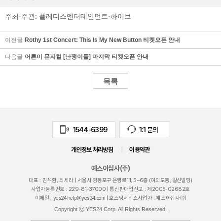
주최·주관: 플레디스엔터테인먼트·하이브
이전글
Rothy 1st Concert: This Is My New Button 티켓오픈 안내
다음글
어른이 뮤지컬 [난쟁이들] 마지막 티켓오픈 안내
목록
1544-6399
1:1 문의
24
개인정보 처리방침
|
이용약관
예스이십사(주)
대표 : 김석환, 최세라 |
서울시 영등포구 은행로11, 5~6층 (여의도동, 일신빌딩)
사업자등록번호 :
229-81-37000
| 통신판매업신고 : 제
2005-02682
호
이메일 :
yes24help@yes24.com
| 호스팅서비스사업자 : 예스이십사㈜
Copyright ⓒ YES24 Corp. All Rights Reserved.