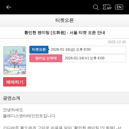
티켓오픈
황민현 팬미팅 [도화원] - 서울 티켓 오픈 안내
2025-12-30
티켓오픈
2026-01-16(금) 오후 8:00
멤버십 선예매
2026-01-14(수) 오후 8:00
예매하기
공연소개
안녕하세요.
플레디스엔터테인먼트입니다.
기다려준 황도에게 고마운 마음을 담아 ‘황민현 팬미팅 [도화원] -서