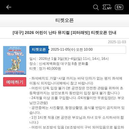
티켓오픈
[대구] 2026 어린이 난타 뮤지컬 [피터래빗] 티켓오픈 안내
2025-11-03
티켓오픈
2025-11-05(수) 오전 10:00
일시 : 2026년 1월 3일(토)~4일(일) 11시, 14시, 16시
장소 : 신세계백화점 대구점 8층 문화홀
티켓 : 정가 40,000원
- 좌석배치도 가열~사열 까지는 바닥 단차가 없는 평지 좌석에
예매하기
이동식 의자입니다(예매시 참고 바랍니다)
- 어린이 단독 입장 불가 (본 공연장은 안전한 관람을 위하여 초
등학생까지는 성인보호자 동반없이 입장 절대 불가 합니다.)
- 24개월 이상 표를 구입합니다. /24개월미만 무료입장(단. 부모
님안고관람)
- 공연중에는 사진촬영, 동영상촬영, 음식물 반입이 금지되어 있
습니다.
- 1인 1티켓 적용 (본 공연은 부모님과 자녀 모두 소지하셔야 합
니다.)
- 어린이 보조방석 있음 (보조방석이 구비 되어있음으로 필요하