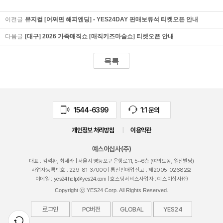
이전글
뮤지컬 [어쩌면 해피엔딩] - YES24DAY 판매보류석 티켓오픈 안내
다음글
[대구] 2026 가족매직쇼 [매직키즈마술쇼] 티켓오픈 안내
목록
켓
스
1544-6399
1:1 문의
개인정보 처리방침
|
이용약관
예스이십사(주)
대표 : 김석환, 최세라 |
서울시 영등포구 은행로11, 5~6층 (여의도동, 일신빌딩)
사업자등록번호 :
229-81-37000
| 통신판매업신고 : 제
2005-02682
호
이메일 :
yes24help@yes24.com
| 호스팅서비스사업자 : 예스이십사㈜
Copyright ⓒ YES24 Corp. All Rights Reserved.
로그인
PC버전
GLOBAL
YES24