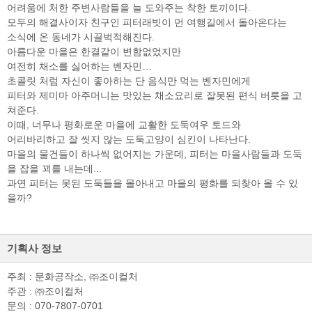
어려움에 처한 주변사람들을 늘 도와주는 착한 토끼이다.
모두의 해결사이자 친구인 피터래빗이 먼 여행길에서 돌아온다는
소식에 온 동네가 시끌벅적해진다.
아름다운 마을은 한결같이 변함없었지만
여전히 채소를 싫어하는 벤자민…
초콜릿 처럼 자신이 좋아하는 단 음식만 먹는 벤자민에게
피터와 제미마 아주머니는 맛있는 채소요리로 잘못된 편식 버릇을 고
쳐준다.
이때, 너무나 평화로운 마을에 교활한 도둑여우 토드와
어리바리하고 잘 씻지 않는 도둑고양이 심킨이 나타난다.
마을의 물건들이 하나씩 없어지는 가운데, 피터는 마을사람들과 도둑
을 잡을 꾀를 내는데...
과연 피터는 못된 도둑들을 몰아내고 마을의 평화를 되찾아 올 수 있
을까?
기획사 정보
주최 : 문화공작소, ㈜조이컬처
주관 : ㈜조이컬처
문의 : 070-7807-0701