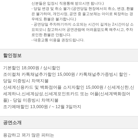
신분들은 입장시 직원통해 받으시면 됩니다.)
- 당일 변경 및 취소 불가 (공연당일 현장에서의 취소, 변경, 환불
은 불가하며, 개인사정, 공연 중 울고보채는 아이로 퇴장하는 경
우에도 환불은 불가합니다.)
검색
마이티
글로벌
예
- 공연당일 주차하기까지 소요되는 시간이 길게는 2시간이상 소
요되오니 참고하시어 공연관람에 어려움없도록 해주시고, 주차
로인한 환불은 안됩니다.
- 대중교통 이용을 권장드립니다.
할인정보
기본할인 18,000원 / 상시할인
조이컬쳐 카톡채널추가할인 15,000원 / 카톡채널추가증빙시 할인 -
당일 미증빙시 차액지불
신세계신용카드 및 백화점어플 소지자할인 15,000원 / 신세계신한,신
세계하나,신세계삼성,신세계포인트카드 또는 어플(신세계백화점어
플) - 당일 미증빙시 차액지불
조기예매할인 13,000원 / ~ 12월 3일까지
공연소개
용감하고 꾀가 많은 피터는