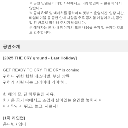
※ 공연 당일은 어떠한 사유에서도 티켓 변경이나 환불이 되지
않습니다.
※ 공식 SNS 및 예매처를 통하여 티켓부스 운영시간, 입장 시간,
타임테이블 등 공연 안내 사항을 추후 공지할 예정이오니, 공연
검색
마이티
글로벌
예
일 전 반드시 확인해 주시기 바랍니다.
※ 예매자는 본 안내 페이지의 모든 내용을 숙지 및 동의한 것으
로 간주합니다.
공연소개
[2025 THE CRY ground - Last Holiday]
GET READY TO CRY, THE CRY is coming!
귀하디 귀한 힙한 페스티벌, 부산 상륙
귀하게 자란 나는 크라이에 가야 해..
한 해의 끝, 단 하루뿐인 자유.
차가운 공기 속에서도 뜨겁게 살아있는 순간을 놓치지 마
마지막까지 뛰고, 놀고, 지르자!
[1차 라인업]
홍다빈 / 염따