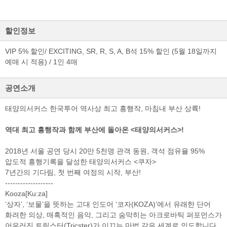
할인정보
검색
마이티
글로벌
예
VIP 5% 할인/ EXCITING, SR, R, S, A, B석 15% 할인 (5월 18일까지
예매 시 적용) / 1인 4매
공연소개
태양의서커스 한국투어 역사상 최고 흥행작, 마침내 부산 상륙!
역대 최고 흥행작과 함께 부산에 돌아온 <태양의서커스>!
2018년 서울 공연 당시 20만 5천명 관객 동원, 객석 점유율 95%
압도적 흥행기록을 달성한 태양의서커스 <쿠자>
7년간의 기다림, 첫 번째 여정의 시작, 부산!
-------------------
Kooza[Ku:za]
‘상자’, ‘보물’을 뜻하는 고대 인도어 ‘코자(KOZA)’에서 유래한 단어
화려한 의상, 매혹적인 음악, 그리고 숨막히는 아크로바틱 퍼포먼스가
어우러진 트릭스터(Tricster)가 이끄는 마법 같은 세계로 인도합니다.