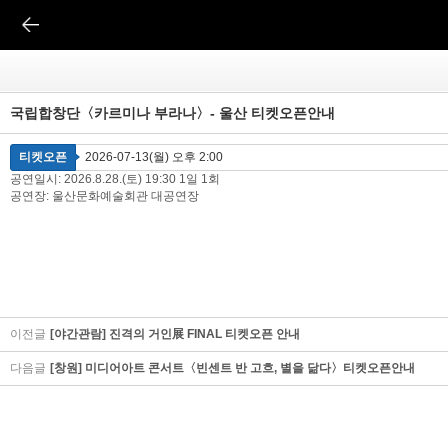
국립합창단〈카르미나 부라나〉- 울산 티켓오픈안내
티켓오픈
2026-07-13(월) 오후 2:00
공연명: 국립합창단〈카르미나 부라나〉- 울산
공연일시: 2026.8.28.(토) 19:30 1일 1회
공연장: 울산문화예술회관 대공연장
이전글
[야간관람] 진격의 거인展 FINAL 티켓오픈 안내
다음글
[창원] 미디어아트 콘서트〈빈센트 반 고흐, 별을 닮다〉티켓오픈안내