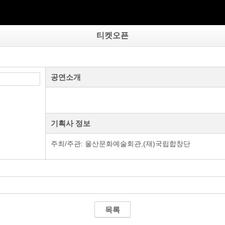
티켓오픈
공연소개
기획사 정보
주최/주관: 울산문화예술회관,(재)국립합창단
목록