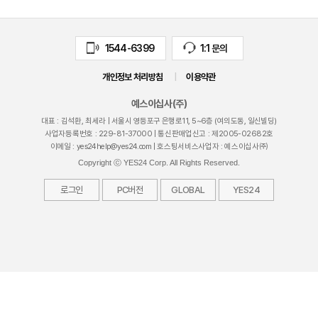
1544-6399
1:1 문의
개인정보 처리방침
|
이용약관
예스이십사(주)
대표 : 김석환, 최세라 |
서울시 영등포구 은행로11, 5~6층 (여의도동, 일신빌딩)
사업자등록번호 :
229-81-37000
| 통신판매업신고 : 제
2005-02682
호
이메일 :
yes24help@yes24.com
| 호스팅서비스사업자 : 예스이십사㈜
Copyright ⓒ YES24 Corp. All Rights Reserved.
로그인
PC버전
GLOBAL
YES24