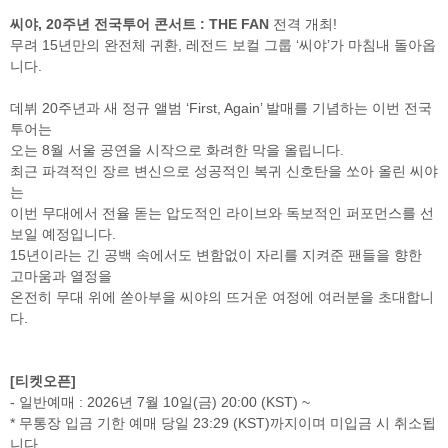
씨야, 20주년 전국투어 콘서트 : THE FAN
전격 개최!
무려 15년만의 완전체 귀환, 레전드 보컬 그룹 ‘씨야’가 마침내 돌아옵
니다.
검색
마이티
글로벌
예
데뷔 20주년과 새 정규 앨범 ‘First, Again’ 발매를 기념하는 이번 전국
투어는
오는 8월 서울 공연을 시작으로 화려한 막을 올립니다.
최근 파격적인 장르 변신으로 성공적인 복귀 신호탄을 쏘아 올린 씨야
는
이번 무대에서 전율 돋는 압도적인 라이브와 독보적인 퍼포먼스를 선
보일 예정입니다.
15년이라는 긴 공백 속에서도 변함없이 자리를 지켜준 팬들을 향한
고마움과 열정을
온전히 무대 위에 쏟아부을 씨야의 뜨거운 여정에 여러분을 초대합니
다.
[티켓오픈]
- 일반예매 : 2026년 7월 10일(금) 20:00 (KST) ~
* 무통장 입금 기한 예매 당일 23:29 (KST)까지이며 미입금 시 취소됩
니다.